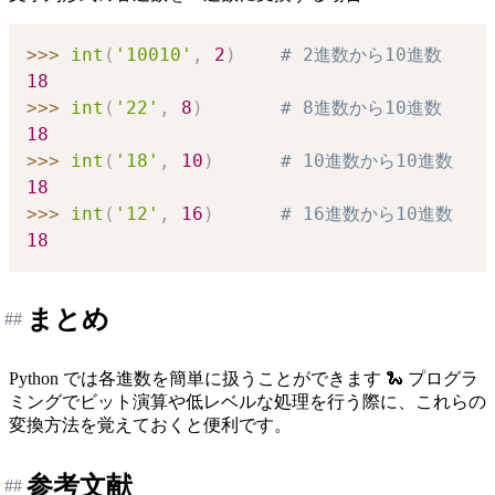
>>
>
int
(
'10010'
,
2
)
# 2進数から10進数
18
>>
>
int
(
'22'
,
8
)
# 8進数から10進数
18
>>
>
int
(
'18'
,
10
)
# 10進数から10進数
18
>>
>
int
(
'12'
,
16
)
# 16進数から10進数
18
まとめ
##
Python では各進数を簡単に扱うことができます 🐍 プログラ
ミングでビット演算や低レベルな処理を行う際に、これらの
変換方法を覚えておくと便利です。
参考文献
##