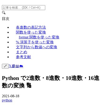
🔍
目次
各進数の表記方法
関数を使った変換
format 関数を使った変換
% 演算子を使った変換
文字列から数値への変換
まとめ
参考文献
𝕏
📘
📖
☁️
🔗
Python で2進数・8進数・10進数・16進
数の変換 🔢
2021-08-18
python