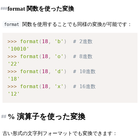
format 関数を使った変換
###
関数を使用することでも同様の変換が可能です：
format
>>
>
format
(
18
,
'b'
)
# 2進数
'10010'
>>
>
format
(
18
,
'o'
)
# 8進数
'22'
>>
>
format
(
18
,
'd'
)
# 10進数
'18'
>>
>
format
(
18
,
'x'
)
# 16進数
'12'
% 演算子を使った変換
##
古い形式の文字列フォーマットでも変換できます：