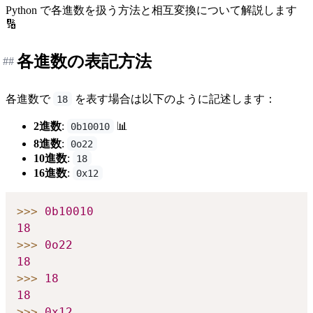
Python で各進数を扱う方法と相互変換について解説します
🔢
各進数の表記方法
##
各進数で
を表す場合は以下のように記述します：
18
2進数
:
📊
0b10010
8進数
:
0o22
10進数
:
18
16進数
:
0x12
>>
>
0b10010
18
>>
>
0o22
18
>>
>
18
18
>>
>
0x12