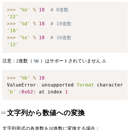
>>
>
'%o'
%
18
# 8進数
'22'
>>
>
'%d'
%
18
# 10進数
'18'
>>
>
'%x'
%
18
# 16進数
'12'
注意：2進数（
）はサポートされていません ⚠️
%b
>>
>
'%b'
%
18
ValueError
:
 unsupported 
format
 character 
'b'
(
0x62
)
 at index 
1
文字列から数値への変換
##
文字列形式の各進数を10進数に変換する場合：