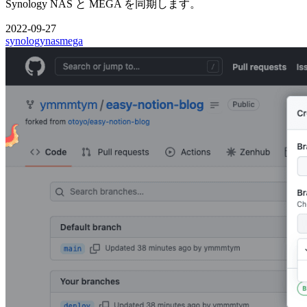
Synology NAS と MEGA を同期します。
2022-09-27
synology
nas
mega