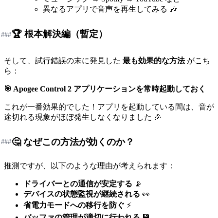
異なるアプリで音声を再生してみる 🎶
🏆 根本解決編（暫定）
###
そして、試行錯誤の末に発見した
最も効果的な方法
がこち
ら：
🎯 Apogee Control 2 アプリケーションを常時起動しておく
これが一番効果的でした！アプリを起動している間は、音が
途切れる現象がほぼ発生しなくなりました 🎉
🤔 なぜこの方法が効くのか？
###
推測ですが、以下のような理由が考えられます：
ドライバーとの通信が安定する
📡
デバイスの状態監視が継続される
👀
省電力モードへの移行を防ぐ
⚡
バッファの管理が適切に行われる
💾