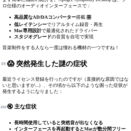
ロ仕様のオーディオインターフェースで：
高品質なAD/DAコンバーター
搭載 🎛️
低レイテンシー
でリアルタイム録音・再生
Mac専用設計
で最適化されたドライバー
スタジオグレード
の音質を自宅で実現
音楽制作をする人なら一度は憧れる機材の一つですね！
😱 突然発生した謎の症状
##
最近ライセンス登録を行ったのですが（直接的な原因ではな
いと思いますが...）、その頃から以下のような困った症状が
発生するようになりました：
🔇 主な症状
###
長時間使用していると突然音が出なくなる
インターフェースを再起動するとMacが数分間フリー