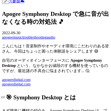
𝕏
📘
📖
☁️
🔗
Apogee Symphony Desktop で急に音が出
なくなる時の対処法 🎵
2022-09-30
apogee
music
troubleshooting
audio
こんにちは！音楽制作やオーディオ環境にこだわりのある皆
さん、今回はちょっと困った体験談をシェアします 😅
自宅のオーディオインターフェースに
Apogee Symphony
Desktop
という、なかなかお値段のする機材を使っているの
ですが、最近謎の不具合に悩まされています... 🤔
apogeedigital.com
apogeedigital.com
🎯 Symphony Desktop とは
##
まず簡単に機材の紹介を。Apogee Symphony Desktop は、プ