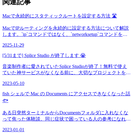
関連記事
Macで永続的にスタティックルートを設定する方法 🛣️
MacでIPルーティングを永続的に設定する方法について解説
します。`ip`コマンドではなく、`networksetup`コマンドを使
った設定方法を詳しくご紹介します。
2025-11-29
[5/31まで] Splice Studio が終了します 😭
音楽制作者に愛されていたSplice Studioが終了！無料で使え
ていた神サービスがなくなる前に、大切なプロジェクトを救
出しましょう 🎵
2023-05-10
fish シェルで Mac の Documents にアクセスできなくなった話
🐟
ある日突然ターミナルからDocumentsフォルダに入れなくな
って焦った体験談。同じ症状で困っている人の参考になれ
ば！
2023-01-01