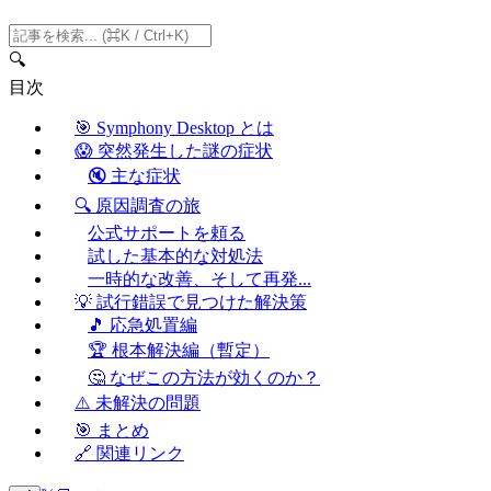
🔍
目次
🎯 Symphony Desktop とは
😱 突然発生した謎の症状
🔇 主な症状
🔍 原因調査の旅
公式サポートを頼る
試した基本的な対処法
一時的な改善、そして再発...
💡 試行錯誤で見つけた解決策
🎵 応急処置編
🏆 根本解決編（暫定）
🤔 なぜこの方法が効くのか？
⚠️ 未解決の問題
🎯 まとめ
🔗 関連リンク