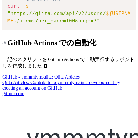
curl
-s
"https://qiita.com/api/v2/users/
${USERNA
ME}
/items?per_page=100&page=2"
GitHub Actions での自動化
##
上記のスクリプトを GitHub Actions で自動実行するリポジト
リを作成しました 🤖
GitHub - ymmmtym/qiita: Qiita Articles
Qiita Articles. Contribute to ymmmtym/qiita development by
creating an account on GitHub.
github.com