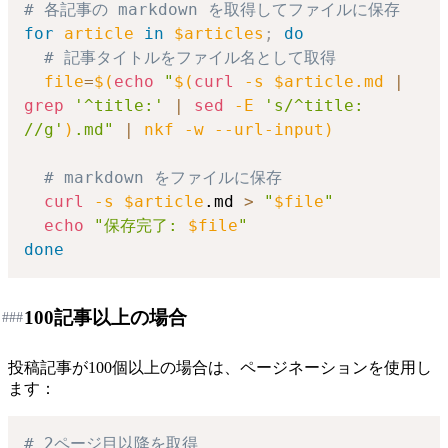
# 各記事の markdown を取得してファイルに保存
for
article
in
$articles
;
do
# 記事タイトルをファイル名として取得
file
=
$(
echo
"
$(
curl
-s
 $article.md 
|
grep
'^title:'
|
sed
-E
's/^title: 
//g'
)
.md"
|
 nkf 
-w
 --url-input
)
# markdown をファイルに保存
curl
-s
$article
.md 
>
"
$file
"
echo
"保存完了: 
$file
"
done
100記事以上の場合
###
投稿記事が100個以上の場合は、ページネーションを使用し
ます：
# 2ページ目以降を取得