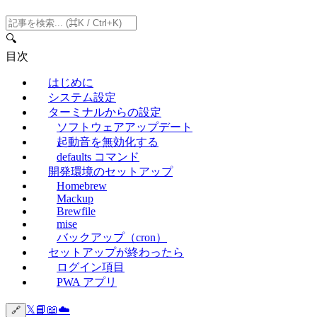
🔍
目次
はじめに
システム設定
ターミナルからの設定
ソフトウェアアップデート
起動音を無効化する
defaults コマンド
開発環境のセットアップ
Homebrew
Mackup
Brewfile
mise
バックアップ（cron）
セットアップが終わったら
ログイン項目
PWA アプリ
𝕏
📘
📖
☁️
🔗