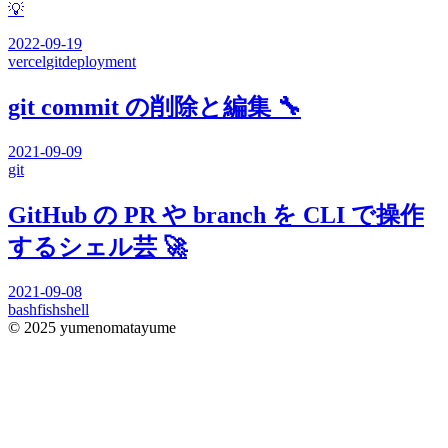
💡
2022-09-19
vercel
git
deployment
git commit の削除と編集 🔧
2021-09-09
git
GitHub の PR や branch を CLI で操作
するシェル芸 🚀
2021-09-08
bash
fish
shell
© 2025 yumenomatayume